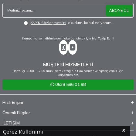
ABONE OL
KVKK Sözleşmesi'ni
, okudum, kabul ediyorum.
Kampanya ve indirimlerden haberdar olmak için bizi Takip Edin!
MÜŞTERİ HİZMETLERİ
Hafta içi 08:00 - 17:00 arası merak ettiğiniz tüm sorular ve siparişleriniz için
ulaşabilirsiniz.
0538 586 01 98
Hızlı Erişim
Önemli Bilgiler
İLETİŞİM
X
Çerez Kullanımı