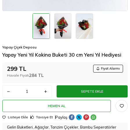
Yapay Çiçek Deposu
Yapay Yeni Yıl Kokina Buketi 30 cm Yeni Yıl Hediyesi
299
TL
Fiyat Alarmı
284
TL
Havale Fiyatı
SEPETE EKLE
HEMEN AL
Paylaş
Listeye Ekle
Tavsiye Et
Gelin Buketleri, Ağaçlar, Tanzim Çiçekler, Bambu Seperatörler