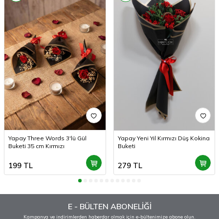
Yapay Three Words 3'lü Gül
Yapay Yeni Yıl Kırmızı Düş Kokina
Buketi 35 cm Kırmızı
Buketi
199
TL
279
TL
E - BÜLTEN ABONELİĞİ
Kampanya ve indirimlerden haberdar olmak için e-bültenimize abone olun.