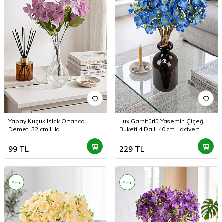
Yapay Küçük Islak Ortanca
Lüx Garnitürlü Yasemin Çiçeği
Demeti 32 cm Lila
Buketi 4 Dallı 40 cm Lacivert
99
TL
229
TL
Yeni
Yeni