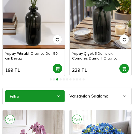
Yapay Pıtırcıklı Ortanca Dalı 50
Yapay Çiçek 5 Dal Islak
cm Beyaz
Cornales Damarlı Ortanca
Demeti 45 cm Beyaz
199
TL
229
TL
Filtre
Yeni
Yeni