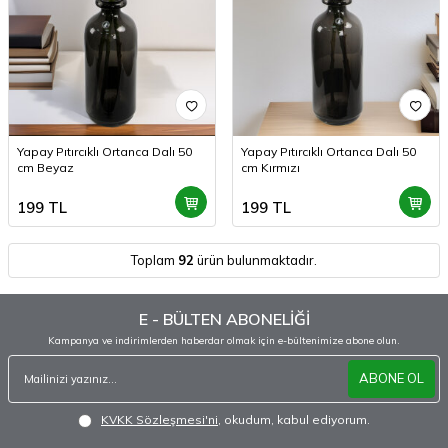
Yapay Pıtırcıklı Ortanca Dalı 50
Yapay Pıtırcıklı Ortanca Dalı 50
cm Beyaz
cm Kırmızı
199
TL
199
TL
Toplam
92
ürün bulunmaktadır.
E - BÜLTEN ABONELİĞİ
Kampanya ve indirimlerden haberdar olmak için e-bültenimize abone olun.
ABONE OL
KVKK Sözleşmesi'ni
, okudum, kabul ediyorum.