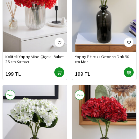
Kaliteli Yapay Mine Çiçekli Buket
Yapay Pıtırcıklı Ortanca Dalı 50
26 cm Kırmızı
cm Mor
199
TL
199
TL
Yeni
Yeni