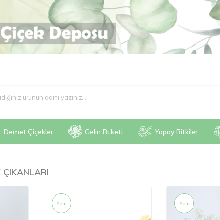
Demet Çiçekler
Gelin Buketi
Yapay Bitkiler
 ÇIKANLARI
Yeni
Yeni