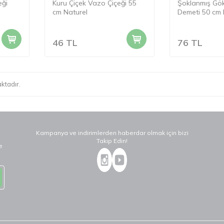
eği
Kuru Çiçek Vazo Çiçeği 55
Şoklanmış Gök
cm Naturel
Demeti 50 cm K
46
TL
76
TL
ktadır.
Kampanya ve indirimlerden haberdar olmak için bizi
Takip Edin!
e