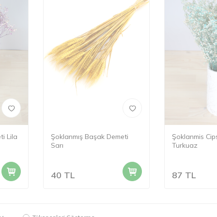
i Lila
Şoklanmış Başak Demeti
Şoklanmis Cip
Sarı
Turkuaz
40
TL
87
TL