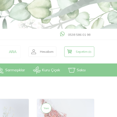
0538 586 01 98
ARA
Hesabım
Sepetim
(
0
)
Sarmaşıklar
Kuru Çiçek
Saksı
Yeni
Yeni