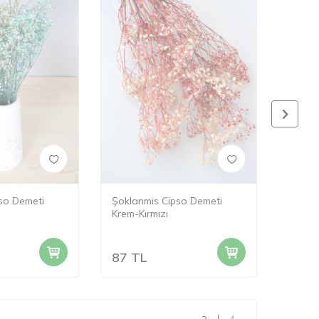
so Demeti
Şoklanmis Cipso Demeti
Kuru Ç
Krem-Kırmızı
87
TL
41
T
4