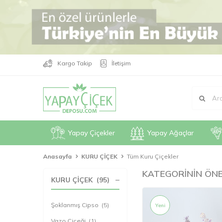
Kargo Takip
İletişim
Yapay Çiçekler
Yapay Ağaçlar
Anasayfa
KURU ÇİÇEK
Tüm Kuru Çiçekler
KATEGORİNİN ÖNE
KURU ÇİÇEK
(95)
Şoklanmış Cipso
(5)
Yeni
Vazo Çiçeği
(1)