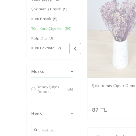
Şoklanmış Başak
(5)
Kuru Başak
(5)
Tüm Kuru Çiçekler
(56)
Kalp Otu
(3)
Kuru Lavanta
(2)
Kuru Papatya Otu
(1)
Kuru Çilek Otu
(4)
Marka
Kuş Otu
(6)
Şoklanmış Dökülmeye
Şoklanmis Cipso Demet
Amaranthus
Yapay Çiçek
(1)
(56)
Dayanıklı Gerçek Lavanta
Deposu
Demeti Canlı Mor (100 gr)
Kartamus Çiçeği
(4)
Kuş Yemi Bitkisi
(1)
75
TL
87
TL
Renk
Luna(Keten) Otu
(14)
Meksika Otu
(1)
Nigella Bitkisi
(2)