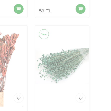
59
TL
Yeni