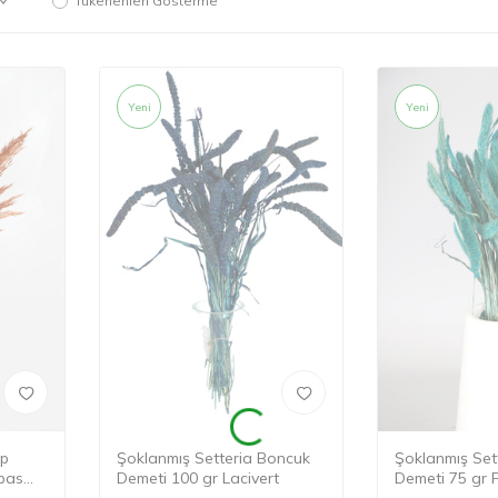
Tükenenleri Gösterme
Yeni
Yeni
ap
Şoklanmış Setteria Boncuk
Şoklanmış Set
pas
Demeti 100 gr Lacivert
Demeti 75 gr 