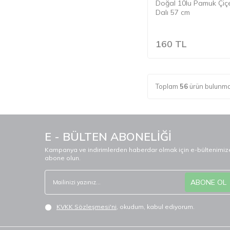
Doğal 10lu Pamuk Çiç
Dalı 57 cm
160
TL
Toplam
56
ürün bulunma
E - BÜLTEN ABONELİĞİ
Kampanya ve indirimlerden haberdar olmak için e-bültenimiz
abone olun.
ABONE OL
KVKK Sözleşmesi'ni
, okudum, kabul ediyorum.