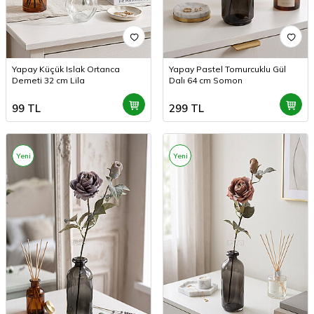
Yapay Küçük Islak Ortanca
Yapay Pastel Tomurcuklu Gül
Demeti 32 cm Lila
Dalı 64 cm Somon
99
TL
299
TL
Yeni
Yeni