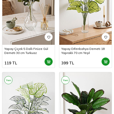
Tüm Kartlara Vade Farksız
3 TAKSİT
Havale / EFT Alımda
Yapay Çiçek 5 Dallı Firüze Gül
Yapay Difenbahya Demeti 18
%5 İndirim Fırsatı
Demeti 30 cm Turkuaz
Yapraklı 70 cm Yeşil
119
TL
399
TL
Yeni
Yeni