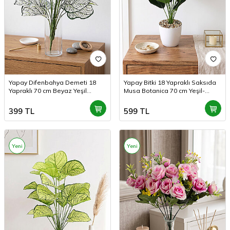
Yapay Difenbahya Demeti 18
Yapay Bitki 18 Yapraklı Saksıda
Yapraklı 70 cm Beyaz Yeşil
Musa Botanica 70 cm Yeşil-
Desenli
Kahve
399
TL
599
TL
Yeni
Yeni