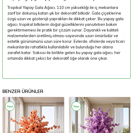
Tropikal
Yapay
Gala
Ağacı,
110
cm
yüksekliği
ile
iç
mekanlara
zarif
bir
dokunuş
katan
şık
bir
dekoratif
bitkidir.
Gala
çiçeklerine
özgü
uzun
ve
gösterişli
yaprakları
ile
dikkat
çeker.
Bu
yapay
gala
ağacı,
tropikal
bitkilerin
doğal
güzelliklerini
yansıtırken
bakım
gerektirmemesi
ile
pratik
bir
çözüm
sunar.
Dayanıklı
ve
kaliteli
malzemelerden
üretilmiş
olması
sayesinde
uzun
ömürlüdür
ve
estetik
görünümünü
uzun
süre
korur.
Evlerde,
ofislerde
veya
ticari
mekanlarda
rahatlıkla
kullanılabilir
ve
bulunduğu
her
alana
zarafet
katar.
Saksısı
ile
birlikte
gelen
bu
yapay
gala
ağacı,
her
ortamda
dikkat
çekici
bir
dekoratif
öğe
olarak
öne
çıkar.
BENZER ÜRÜNLER
Yeni
Yeni