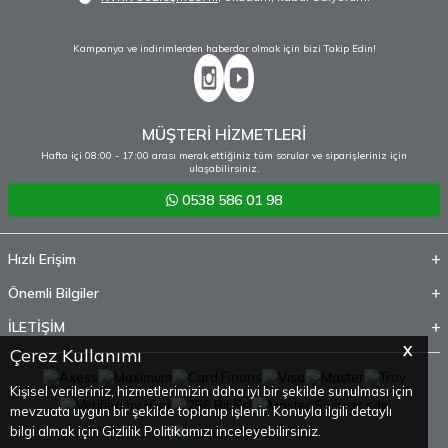
Kampanya ve indirimlerden haberdar olmak için bizi Takip Edin!
MÜŞTERİ HİZMETLERİ
Hafta içi 08:00 - 17:00 arası merak ettiğiniz tüm sorular ve siparişleriniz için
ulaşabilirsiniz.
0538 586 01 98
Hızlı Erişim
Önemli Bilgiler
İLETİŞİM
X
Çerez Kullanımı
Kişisel verileriniz, hizmetlerimizin daha iyi bir şekilde sunulması için
mevzuata uygun bir şekilde toplanıp işlenir. Konuyla ilgili detaylı
bilgi almak için Gizlilik Politikamızı inceleyebilirsiniz.