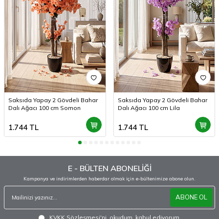
Saksıda Yapay 2 Gövdeli Bahar
Saksıda Yapay 2 Gövdeli Bahar
Dalı Ağacı 100 cm Somon
Dalı Ağacı 100 cm Lila
1.744
TL
1.744
TL
E - BÜLTEN ABONELİĞİ
Kampanya ve indirimlerden haberdar olmak için e-bültenimize abone olun.
ABONE OL
KVKK Sözleşmesi'ni
, okudum, kabul ediyorum.