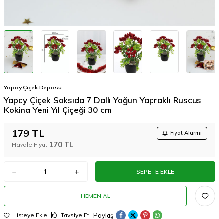
Yapay Çiçek Deposu
Yapay Çiçek Saksıda 7 Dallı Yoğun Yapraklı Ruscus
Kokina Yeni Yıl Çiçeği 30 cm
179
TL
Fiyat Alarmı
170
TL
Havale Fiyatı
SEPETE EKLE
HEMEN AL
Paylaş
Listeye Ekle
Tavsiye Et