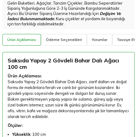
Gelin Buketleri, Ağaçlar, Tanzim Çiçekler, Bambu Seperatörler
Sipariş Yoğunluğuna Göre 2-3 İş Gününde Kargolanmaktadır.
Ayrıcı Bu Ürünler Sipariş Üzerine Hazırlandığı İçin
Değişim Ve
İadesi Bulunmamaktadır.
Kuru çiçekler el yordamı ile boyandığı
için ton farklılığı olabilmektedir.
Ürün Açıklaması
Ödeme Seçenekleri
Yorumlar
Tavsiye Et
Saksıda Yapay 2 Gövdeli Bahar Dalı Ağacı
100 cm
Ürün Açıklaması:
Saksıda Yapay 2 Gövdeli Bahar Dalı Ağacı, zarif dalları ve doğal
formu ile mekânlara ferah ve canlı bir görünüm kazandırır. İki
gövdeli yapısı sayesinde dengeli ve dolgun bir duruş sunar.
Bakım gerektirmeyen yapay yapısı ile sulama, güneş ışığı veya
özel bakım istemez; uzun süre ilk günkü görünümünü korur. Ev,
ofis, vitrin, kafe ve mağaza dekorasyonlarında şık bir tamamlayıcı
olarak tercih edilebilir.
Ölçüler:
Yükseklik:
100 cm