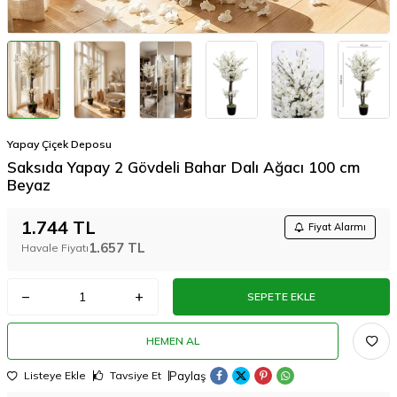
Yapay Çiçek Deposu
Saksıda Yapay 2 Gövdeli Bahar Dalı Ağacı 100 cm
Beyaz
1.744
TL
Fiyat Alarmı
1.657
TL
Havale Fiyatı
SEPETE EKLE
HEMEN AL
Paylaş
Listeye Ekle
Tavsiye Et