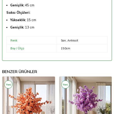
Genişlik:
45 cm
Saksı Ölçüleri:
Yükseklik:
15 cm
Genişlik:
13 cm
Renk
Sarı, Antrasit
Boy / Ölçü
150cm
BENZER ÜRÜNLER
Yeni
Yeni