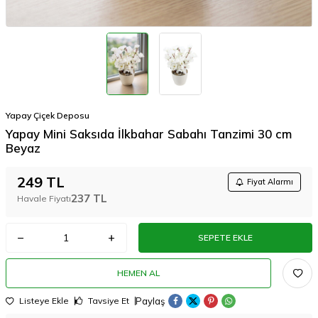
Yapay Çiçek Deposu
Yapay Mini Saksıda İlkbahar Sabahı Tanzimi 30 cm
Beyaz
249
TL
Fiyat Alarmı
237
TL
Havale Fiyatı
SEPETE EKLE
HEMEN AL
Paylaş
Listeye Ekle
Tavsiye Et