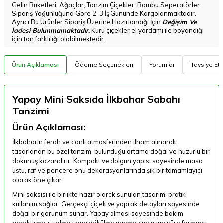
Gelin Buketleri, Ağaçlar, Tanzim Çiçekler, Bambu Seperatörler
Sipariş Yoğunluğuna Göre 2-3 İş Gününde Kargolanmaktadır.
Ayrıcı Bu Ürünler Sipariş Üzerine Hazırlandığı İçin
Değişim Ve
İadesi Bulunmamaktadır.
Kuru çiçekler el yordamı ile boyandığı
için ton farklılığı olabilmektedir.
Ürün Açıklaması
Ödeme Seçenekleri
Yorumlar
Tavsiye Et
Yapay Mini Saksıda İlkbahar Sabahı
Tanzimi
Ürün Açıklaması:
İlkbaharın ferah ve canlı atmosferinden ilham alınarak
tasarlanan bu özel tanzim, bulunduğu ortama doğal ve huzurlu bir
dokunuş kazandırır. Kompakt ve dolgun yapısı sayesinde masa
üstü, raf ve pencere önü dekorasyonlarında şık bir tamamlayıcı
olarak öne çıkar.
Mini saksısı ile birlikte hazır olarak sunulan tasarım, pratik
kullanım sağlar. Gerçekçi çiçek ve yaprak detayları sayesinde
doğal bir görünüm sunar. Yapay olması sayesinde bakım
gerektirmez, solma veya dökülme yapmaz ve uzun süre formunu