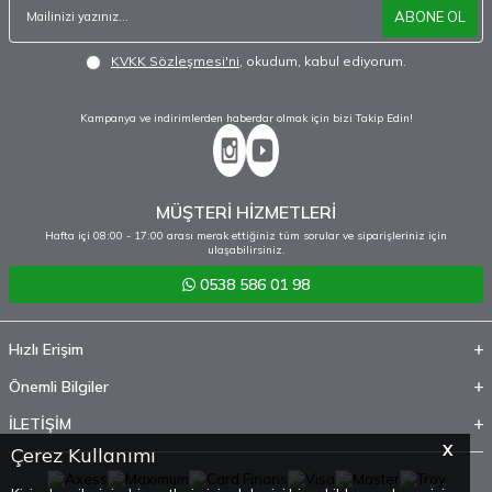
ABONE OL
KVKK Sözleşmesi'ni
, okudum, kabul ediyorum.
Kampanya ve indirimlerden haberdar olmak için bizi Takip Edin!
MÜŞTERİ HİZMETLERİ
Hafta içi 08:00 - 17:00 arası merak ettiğiniz tüm sorular ve siparişleriniz için
ulaşabilirsiniz.
0538 586 01 98
Hızlı Erişim
Önemli Bilgiler
İLETİŞİM
X
Çerez Kullanımı