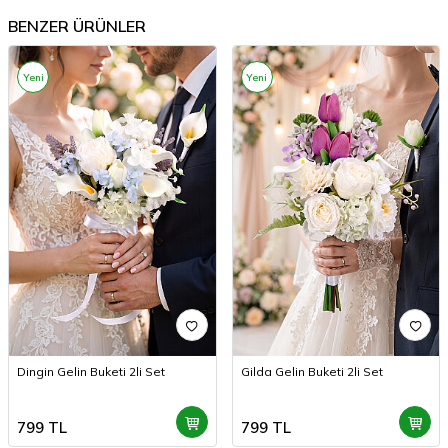
BENZER ÜRÜNLER
Yeni
Yeni
Dingin Gelin Buketi 2li Set
Gilda Gelin Buketi 2li Set
799
TL
799
TL