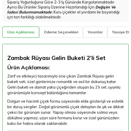
Sipariş Yoğunluğuna Göre 2-3 İş Gününde Kargolanmaktadır.
Ayrıcı Bu Ürünler Sipariş Üzerine Hazırlandığı İçin
Değişim Ve
İadesi Bulunmamaktadır.
Kuru çiçekler el yordamı ile boyandığı
için ton farklılığı olabilmektedir.
Ürün Açıklaması
Ödeme Seçenekleri
Yorumlar
Tavsiye Et
Zambak Rüyası Gelin Buketi 2’li Set
Ürün Açıklaması:
Zarif ve etkileyici tasarımıyla öne çıkan Zambak Rüyası gelin
buketi seti, özel günlerinize romantik ve asil bir dokunuş katar.
Gelin buketi ve damat yaka çiçeğinden oluşan bu 2’li set, uyumlu
görünümüyle konsept bütünlüğünü tamamlar.
Dolgun ve hacimli çiçek formu sayesinde elde gösterişli ve estetik
bir duruş sergiler. Doğal görünümlü çiçek detayları ile şık ve dikkat
çekici bir görünüm sunar. Yapay olması sayesinde solma veya
dökülme yapmaz, uzun süre formunu korur ve özel gününüzden
kalıcı bir hatıra olarak saklanabilir.