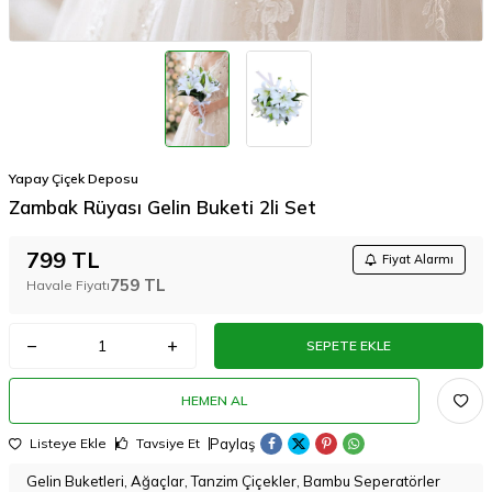
Yapay Çiçek Deposu
Zambak Rüyası Gelin Buketi 2li Set
799
TL
Fiyat Alarmı
759
TL
Havale Fiyatı
SEPETE EKLE
HEMEN AL
Paylaş
Listeye Ekle
Tavsiye Et
Gelin Buketleri, Ağaçlar, Tanzim Çiçekler, Bambu Seperatörler