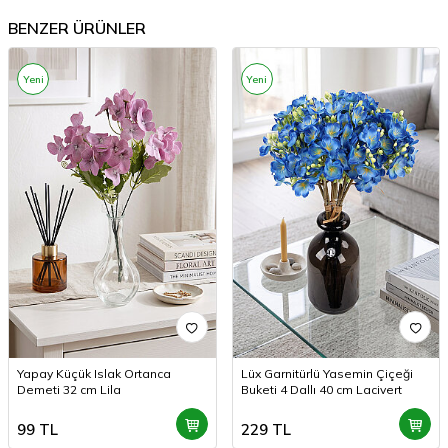
BENZER ÜRÜNLER
Yeni
Yeni
Yapay Küçük Islak Ortanca
Lüx Garnitürlü Yasemin Çiçeği
Demeti 32 cm Lila
Buketi 4 Dallı 40 cm Lacivert
99
TL
229
TL