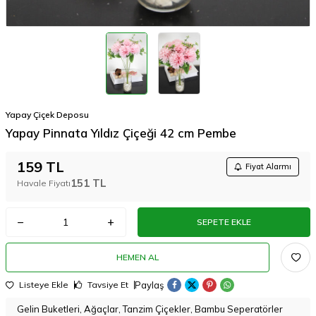
Yapay Çiçek Deposu
Yapay Pinnata Yıldız Çiçeği 42 cm Pembe
159
TL
Fiyat Alarmı
151
TL
Havale Fiyatı
SEPETE EKLE
HEMEN AL
Paylaş
Listeye Ekle
Tavsiye Et
Gelin Buketleri, Ağaçlar, Tanzim Çiçekler, Bambu Seperatörler