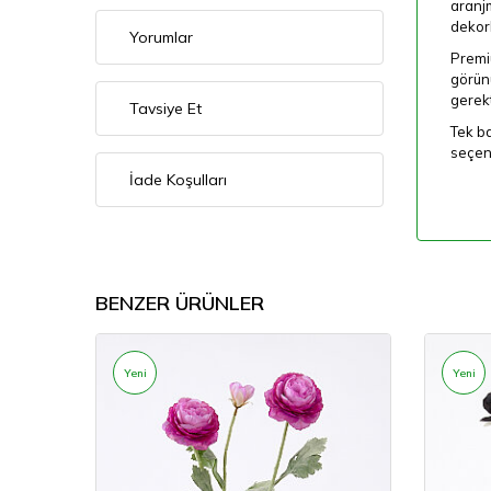
aranjm
dekorl
Yorumlar
Premiu
görünü
gerek
Tavsiye Et
Tek ba
seçen
İade Koşulları
BENZER ÜRÜNLER
Yeni
Yeni