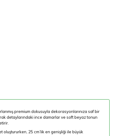
rlanmış premium dokusuyla dekorasyonlarınıza saf bir
aprak detaylarındaki ince damarlar ve soft beyaz tonun
irir.
 oluştururken, 25 cm’lik en genişliği ile büyük