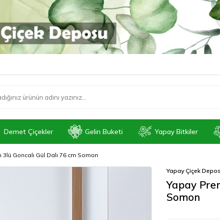
Demet Çiçekler
Gelin Buketi
Yapay Bitkiler
3lü Goncalı Gül Dalı 76 cm Somon
Yapay Çiçek Depo
Yapay Prem
Somon