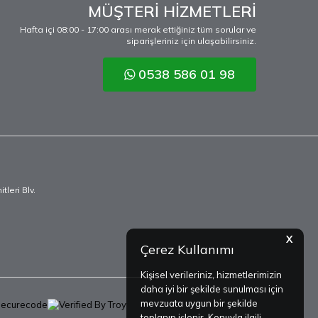
MÜŞTERİ HİZMETLERİ
Hafta içi 08:00 - 17:00 arası merak ettiğiniz tüm sorular ve
siparişleriniz için ulaşabilirsiniz.
0538 586 01 98
leri Blv.
X
Çerez Kullanımı
Kişisel verileriniz, hizmetlerimizin
daha iyi bir şekilde sunulması için
mevzuata uygun bir şekilde
toplanıp işlenir. Konuyla ilgili