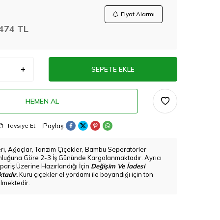
Fiyat Alarmı
474
TL
SEPETE EKLE
HEMEN AL
Paylaş
Tavsiye Et
eri, Ağaçlar, Tanzim Çiçekler, Bambu Seperatörler
nluğuna Göre 2-3 İş Gününde Kargolanmaktadır. Ayrıcı
pariş Üzerine Hazırlandığı İçin
Değişim Ve İadesi
tadır.
Kuru çiçekler el yordamı ile boyandığı için ton
bilmektedir.