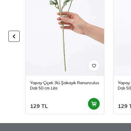
 Gülü
Yapay Çiçek 3lü Şakayık Ranunculus
Yapay 
Dalı 50 cm Lila
Dalı 5
129
TL
129