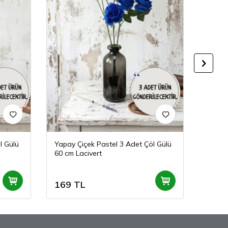
l Gülü
Yapay Çiçek Pastel 3 Adet Çöl Gülü
Yapay 
60 cm Lacivert
60 cm
169
TL
169