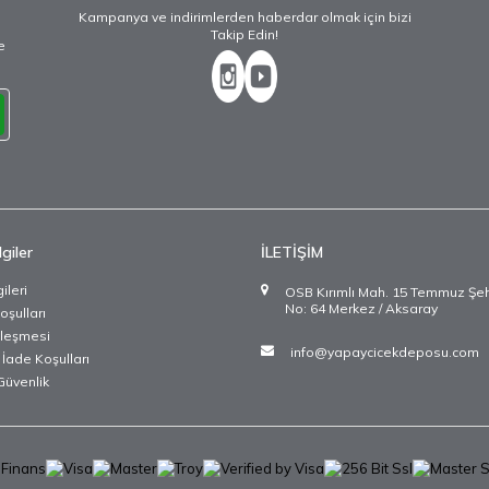
Kampanya ve indirimlerden haberdar olmak için bizi
Takip Edin!
e
giler
İLETİŞİM
ileri
OSB Kırımlı Mah. 15 Temmuz Şehit
No: 64 Merkez / Aksaray
oşulları
zleşmesi
info@yapaycicekdeposu.com
 İade Koşulları
 Güvenlik