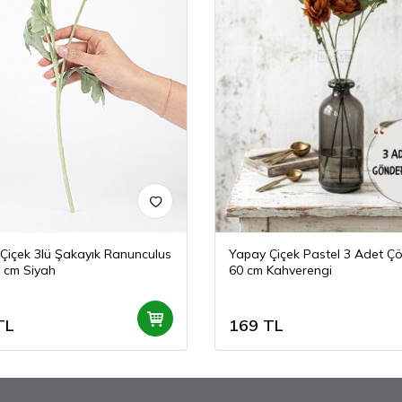
Çiçek 3lü Şakayık Ranunculus
Yapay Çiçek Pastel 3 Adet Çö
0 cm Siyah
60 cm Kahverengi
TL
169
TL