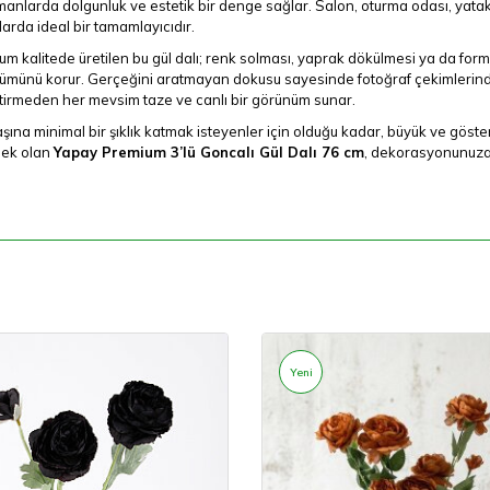
anlarda dolgunluk ve estetik bir denge sağlar. Salon, oturma odası, yatak od
arda ideal bir tamamlayıcıdır.
m kalitede üretilen bu gül dalı; renk solması, yaprak dökülmesi ya da for
münü korur. Gerçeğini aratmayan dokusu sayesinde fotoğraf çekimlerinde d
tirmeden her mevsim taze ve canlı bir görünüm sunar.
şına minimal bir şıklık katmak isteyenler için olduğu kadar, büyük ve göste
ek olan
Yapay Premium 3’lü Goncalı Gül Dalı 76 cm
, dekorasyonunuza e
Yeni