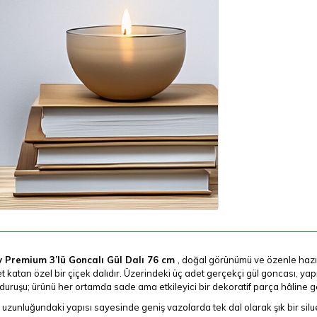
 Premium 3’lü Goncalı Gül Dalı 76 cm
, doğal görünümü ve özenle hazı
t katan özel bir çiçek dalıdır. Üzerindeki üç adet gerçekçi gül goncası, y
duruşu; ürünü her ortamda sade ama etkileyici bir dekoratif parça hâline get
uzunluğundaki yapısı sayesinde geniş vazolarda tek dal olarak şık bir siluet