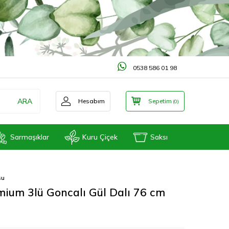
0538 586 01 98
ARA
Hesabım
Sepetim
(
0
)
Sarmaşıklar
Kuru Çiçek
Saksı
su
ium 3lü Goncalı Gül Dalı 76 cm