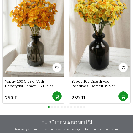
Yapay 100 Çiçekli Vadi
Yapay 100 Çiçekli Vadi
Papatyası Demeti 35 Turuncu
Papatyası Demeti 35 Sarı
259
TL
259
TL
E - BÜLTEN ABONELİĞİ
Kampanya ve indirimlerden haberdar olmak için e-bültenimize abone olun.