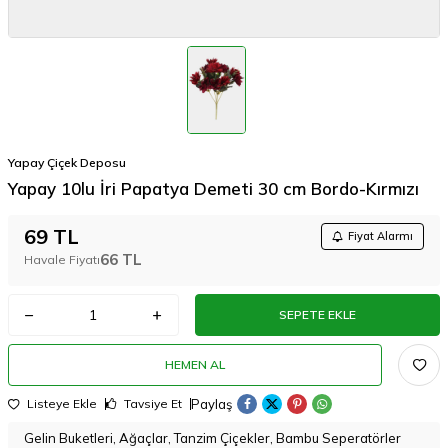
Yapay Çiçek Deposu
Yapay 10lu İri Papatya Demeti 30 cm Bordo-Kırmızı
69
TL
Fiyat Alarmı
66
TL
Havale Fiyatı
SEPETE EKLE
HEMEN AL
Paylaş
Listeye Ekle
Tavsiye Et
Gelin Buketleri, Ağaçlar, Tanzim Çiçekler, Bambu Seperatörler