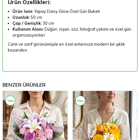
Ürün Özellikleri:
Ürün İsmi:
Yapay Daisy Glow Özel Gün Buketi
Uzunluk:
50 cm
Çap / Genişlik:
30 cm
Kullanım Alanı:
Düğün, nişan, söz, fotoğraf çekimi ve özel gün
organizasyonları
Canlı ve zarif görünümüyle en özel anlarınıza modern bir şıklık
kazandırır.
BENZER ÜRÜNLER
Yeni
Yeni