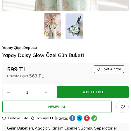
Yapay Çiçek Deposu
Yapay Daisy Glow Özel Gün Buketi
599
TL
Fiyat Alarmı
569
TL
Havale Fiyatı
SEPETE EKLE
HEMEN AL
Paylaş
Listeye Ekle
Tavsiye Et
Gelin Buketleri, Ağaçlar, Tanzim Çiçekler, Bambu Seperatörler