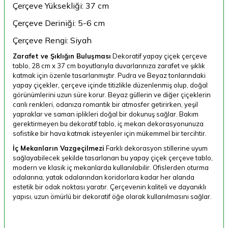
Çerçeve Yüksekliği: 37 cm
Çerçeve Deriniği: 5-6 cm
Çerçeve Rengi: Siyah
Zarafet ve Şıklığın Buluşması
Dekoratif yapay çiçek çerçeve
tablo, 28 cm x 37 cm boyutlarıyla duvarlarınıza zarafet ve şıklık
katmak için özenle tasarlanmıştır. Pudra ve Beyaz tonlarındaki
yapay çiçekler, çerçeve içinde titizlikle düzenlenmiş olup, doğal
görünümlerini uzun süre korur. Beyaz güllerin ve diğer çiçeklerin
canlı renkleri, odanıza romantik bir atmosfer getirirken, yeşil
yapraklar ve saman iplikleri doğal bir dokunuş sağlar. Bakım
gerektirmeyen bu dekoratif tablo, iç mekan dekorasyonunuza
sofistike bir hava katmak isteyenler için mükemmel bir tercihtir.
İç Mekanların Vazgeçilmezi
Farklı dekorasyon stillerine uyum
sağlayabilecek şekilde tasarlanan bu yapay çiçek çerçeve tablo,
modern ve klasik iç mekanlarda kullanılabilir. Ofislerden oturma
odalarına, yatak odalarından koridorlara kadar her alanda
estetik bir odak noktası yaratır. Çerçevenin kaliteli ve dayanıklı
yapısı, uzun ömürlü bir dekoratif öğe olarak kullanılmasını sağlar.