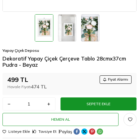
Yapay Çiçek Deposu
Dekoratif Yapay Çiçek Çerçeve Tablo 28cmx37cm
Pudra - Beyaz
499
TL
Fiyat Alarmı
474
TL
Havale Fiyatı
SEPETE EKLE
HEMEN AL
Paylaş
Listeye Ekle
Tavsiye Et