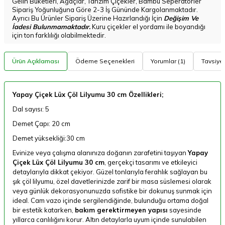
Gelin Buketleri, Ağaçlar, Tanzim Çiçekler, Bambu Seperatörler
Sipariş Yoğunluğuna Göre 2-3 İş Gününde Kargolanmaktadır.
Ayrıcı Bu Ürünler Sipariş Üzerine Hazırlandığı İçin
Değişim Ve
İadesi Bulunmamaktadır.
Kuru çiçekler el yordamı ile boyandığı
için ton farklılığı olabilmektedir.
Ürün Açıklaması
Ödeme Seçenekleri
Yorumlar (1)
Tavsiye 
Yapay Çiçek Lüx Çöl Lilyumu 30 cm Özellikleri;
Dal sayısı: 5
Demet Çapı: 20 cm
Demet yüksekliği:30 cm
Evinize veya çalışma alanınıza doğanın zarafetini taşıyan
Yapay
Çiçek Lüx Çöl Lilyumu 30 cm
, gerçekçi tasarımı ve etkileyici
detaylarıyla dikkat çekiyor. Güzel tonlarıyla ferahlık sağlayan bu
şık çöl lilyumu, özel davetlerinizde zarif bir masa süslemesi olarak
veya günlük dekorasyonunuzda sofistike bir dokunuş sunmak için
ideal. Cam vazo içinde sergilendiğinde, bulunduğu ortama doğal
bir estetik katarken,
bakım gerektirmeyen yapısı
sayesinde
yıllarca canlılığını korur. Altın detaylarla uyum içinde sunulabilen