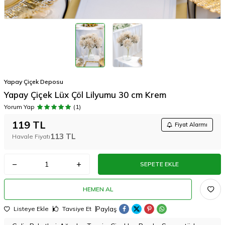
Yapay Çiçek Deposu
Yapay Çiçek Lüx Çöl Lilyumu 30 cm Krem
Yorum Yap
(1)
119
TL
Fiyat Alarmı
113
TL
Havale Fiyatı
SEPETE EKLE
HEMEN AL
Paylaş
Listeye Ekle
Tavsiye Et