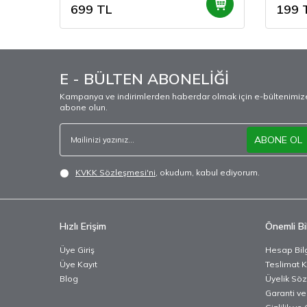
699
TL
199
E - BÜLTEN ABONELİĞİ
Kampanya ve indirimlerden haberdar olmak için e-bültenimiz
abone olun.
ABONE OL
KVKK Sözleşmesi'ni
, okudum, kabul ediyorum.
Hızlı Erişim
Önemli Bil
Üye Giriş
Hesap Bilg
Üye Kayıt
Teslimat K
Blog
Üyelik Sö
Garanti ve