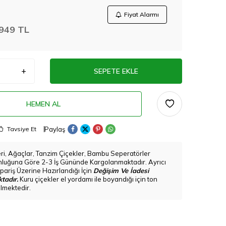
Fiyat Alarmı
949
TL
SEPETE EKLE
HEMEN AL
Paylaş
Tavsiye Et
eri, Ağaçlar, Tanzim Çiçekler, Bambu Seperatörler
nluğuna Göre 2-3 İş Gününde Kargolanmaktadır. Ayrıcı
pariş Üzerine Hazırlandığı İçin
Değişim Ve İadesi
tadır.
Kuru çiçekler el yordamı ile boyandığı için ton
bilmektedir.