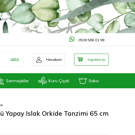
0538 586 01 98
ARA
Hesabım
Sepetim
(
0
)
Sarmaşıklar
Kuru Çiçek
Saksı
su
lü Yapay Islak Orkide Tanzimi 65 cm