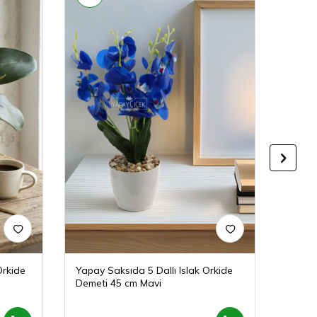
Orkide
Yapay Saksıda 5 Dallı Islak Orkide
Yapay 
Demeti 45 cm Mavi
Demet