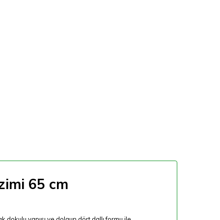
zimi 65 cm
 dokulu yapısı ve dolgun dört dallı formu ile