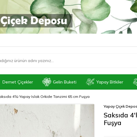
Demet Çiçekler
Gelin Buketi
Yapay Bitkiler
aksıda 4'lü Yapay Islak Orkide Tanzimi 65 cm Fuşya
Yapay Çiçek Depo
Saksıda 4'
Fuşya