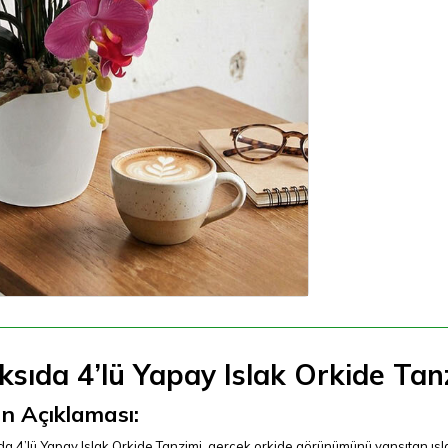
ksıda 4’lü Yapay Islak Orkide Tan
n Açıklaması:
a 4’lü Yapay Islak Orkide Tanzimi, gerçek orkide görünümünü yansıtan ıslak