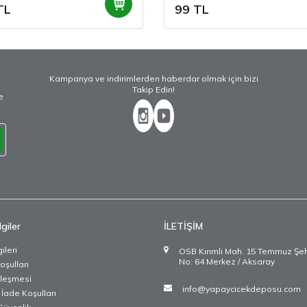
TL
99
TL
Kampanya ve indirimlerden haberdar olmak için bizi
Takip Edin!
e
giler
İLETİŞİM
ileri
OSB Kırımlı Mah. 15 Temmuz Şehit
No: 64 Merkez / Aksaray
oşulları
zleşmesi
info@yapaycicekdeposu.com
 İade Koşulları