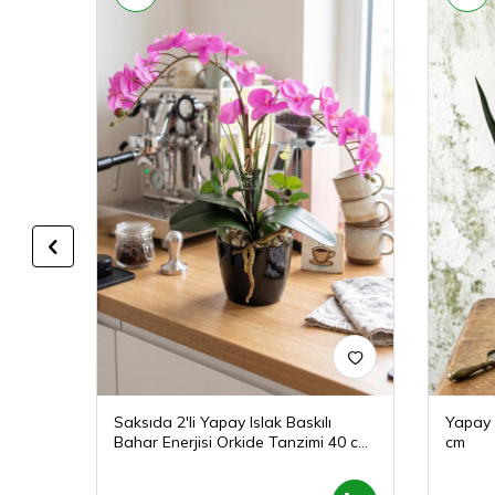
kide
Saksıda 2'li Yapay Islak Baskılı
Yapay B
Bahar Enerjisi Orkide Tanzimi 40 cm
cm
Fuşya