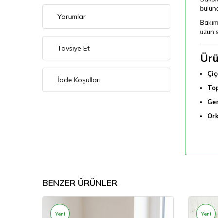
bulund
Yorumlar
Bakım
uzun s
Tavsiye Et
Ürü
Çiç
İade Koşulları
Top
Gen
Ork
BENZER ÜRÜNLER
Yeni
Yeni