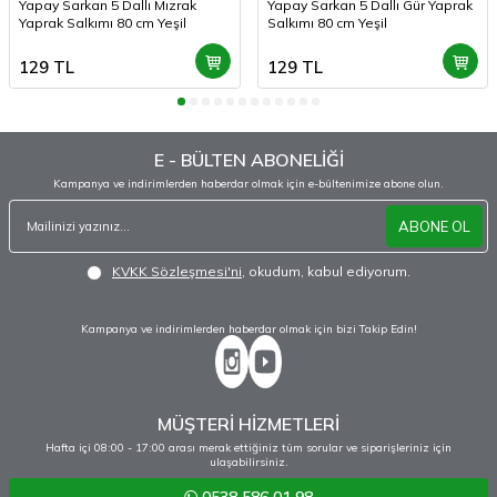
Yapay Sarkan 5 Dallı Mızrak
Yapay Sarkan 5 Dallı Gür Yaprak
Yaprak Salkımı 80 cm Yeşil
Salkımı 80 cm Yeşil
129
TL
129
TL
E - BÜLTEN ABONELİĞİ
Kampanya ve indirimlerden haberdar olmak için e-bültenimize abone olun.
ABONE OL
KVKK Sözleşmesi'ni
, okudum, kabul ediyorum.
Kampanya ve indirimlerden haberdar olmak için bizi Takip Edin!
MÜŞTERİ HİZMETLERİ
Hafta içi 08:00 - 17:00 arası merak ettiğiniz tüm sorular ve siparişleriniz için
ulaşabilirsiniz.