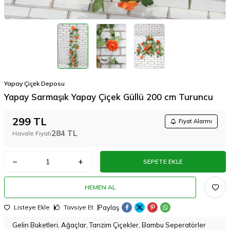
Yapay Çiçek Deposu
Yapay Sarmaşık Yapay Çiçek Güllü 200 cm Turuncu
299
TL
Fiyat Alarmı
284
TL
Havale Fiyatı
SEPETE EKLE
HEMEN AL
Paylaş
Listeye Ekle
Tavsiye Et
Gelin Buketleri, Ağaçlar, Tanzim Çiçekler, Bambu Seperatörler