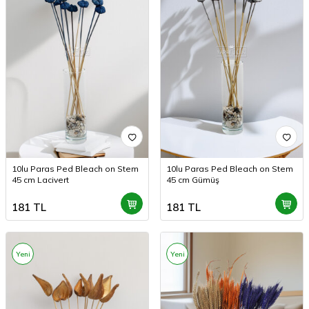
10lu Paras Ped Bleach on Stem
10lu Paras Ped Bleach on Stem
45 cm Lacivert
45 cm Gümüş
181
TL
181
TL
Yeni
Yeni