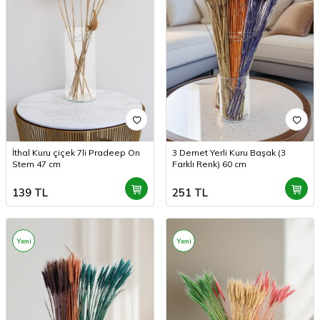
İthal Kuru çiçek 7li Pradeep On
3 Demet Yerli Kuru Başak (3
Stem 47 cm
Farklı Renk) 60 cm
139
TL
251
TL
Yeni
Yeni