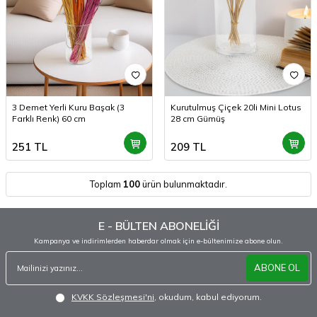
3 Demet Yerli Kuru Başak (3
Kurutulmuş Çiçek 20li Mini Lotus
Farklı Renk) 60 cm
28 cm Gümüş
251
TL
209
TL
Toplam
100
ürün bulunmaktadır.
E - BÜLTEN ABONELİĞİ
Kampanya ve indirimlerden haberdar olmak için e-bültenimize abone olun.
ABONE OL
KVKK Sözleşmesi'ni
, okudum, kabul ediyorum.