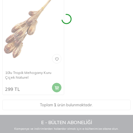
10lu Tropik Mehogany Kuru
Çiçek Naturel
299
TL
Toplam
1
ürün bulunmaktadır.
E - BÜLTEN ABONELİĞİ
Kampanya ve indirimlerden haberdar olmak için e-bültenimize abone olun.