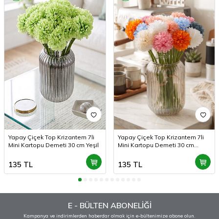
Yapay Çiçek Top Krizantem 7li
Yapay Çiçek Top Krizantem 7li
Mini Kartopu Demeti 30 cm Yeşil
Mini Kartopu Demeti 30 cm
Gökkuşağı
135
TL
135
TL
E - BÜLTEN ABONELİĞİ
Kampanya ve indirimlerden haberdar olmak için e-bültenimize abone olun.