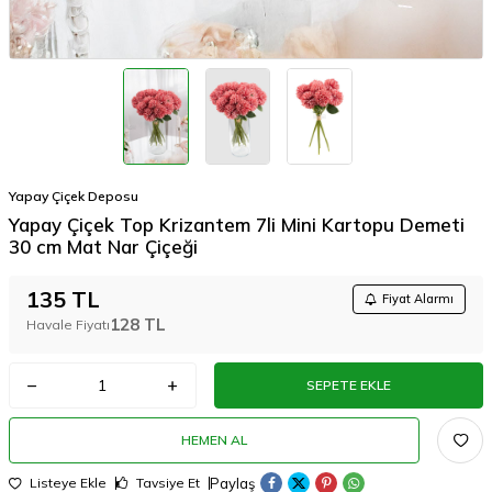
Yapay Çiçek Deposu
Yapay Çiçek Top Krizantem 7li Mini Kartopu Demeti
30 cm Mat Nar Çiçeği
135
TL
Fiyat Alarmı
128
TL
Havale Fiyatı
SEPETE EKLE
HEMEN AL
Paylaş
Listeye Ekle
Tavsiye Et