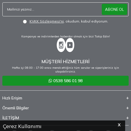
ABONE OL
KVKK Sözleşmesi'ni
, okudum, kabul ediyorum.
Kampanya ve indirimlerden haberdar olmak için bizi Takip Edin!
MÜŞTERİ HİZMETLERİ
Hafta içi 08:00 - 17:00 arası merak ettiğiniz tüm sorular ve siparişleriniz için
ulaşabilirsiniz.
0538 586 01 98
Hızlı Erişim
Önemli Bilgiler
İLETİŞİM
X
Çerez Kullanımı