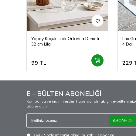
Demeti
Yapay Küçük Islak Ortanca Demeti
Lüx Ga
32 cm Lila
4 Dallı
99
TL
229
E - BÜLTEN ABONELİĞİ
Kampanya ve indirimlerden haberdar olmak için e-bültenimiz
abone olun.
ABONE OL
KVKK Sözleşmesi'ni
, okudum, kabul ediyorum.