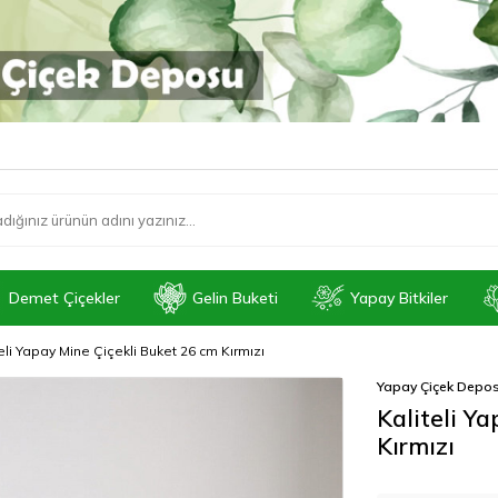
Demet Çiçekler
Gelin Buketi
Yapay Bitkiler
eli Yapay Mine Çiçekli Buket 26 cm Kırmızı
Yapay Çiçek Depo
Kaliteli Y
Kırmızı