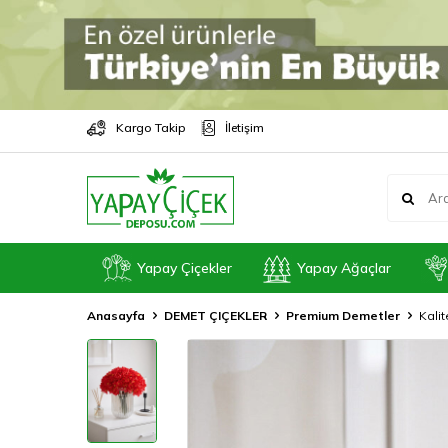
Kargo Takip
İletişim
Yapay Çiçekler
Yapay Ağaçlar
Anasayfa
DEMET ÇIÇEKLER
Premium Demetler
Kalit