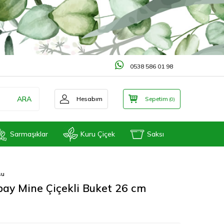
0538 586 01 98
ARA
Hesabım
Sepetim
(
0
)
Sarmaşıklar
Kuru Çiçek
Saksı
su
apay Mine Çiçekli Buket 26 cm