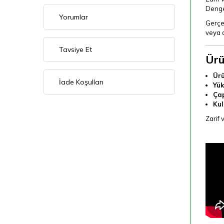
Dengel
Yorumlar
Gerçek
veya d
Tavsiye Et
Ürü
Ürü
İade Koşulları
Yük
Çap
Kul
Zarif 