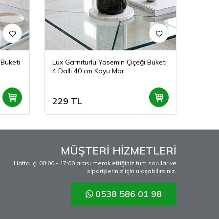
 Buketi
Lüx Garnitürlü Yasemin Çiçeği Buketi
Yapay 
4 Dallı 40 cm Koyu Mor
cm S
229
TL
229
MÜŞTERİ HİZMETLERİ
Hafta içi 08:00 - 17:00 arası merak ettiğiniz tüm sorular ve
siparişleriniz için ulaşabilirsiniz.
0538 586 01 98