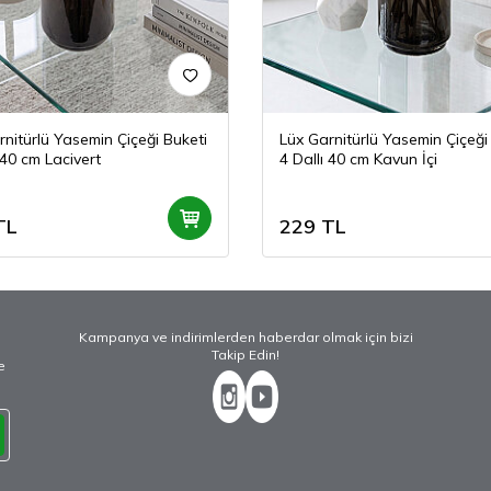
rnitürlü Yasemin Çiçeği Buketi
Lüx Garnitürlü Yasemin Çiçeği
 40 cm Lacivert
4 Dallı 40 cm Kavun İçi
TL
229
TL
Kampanya ve indirimlerden haberdar olmak için bizi
Takip Edin!
e