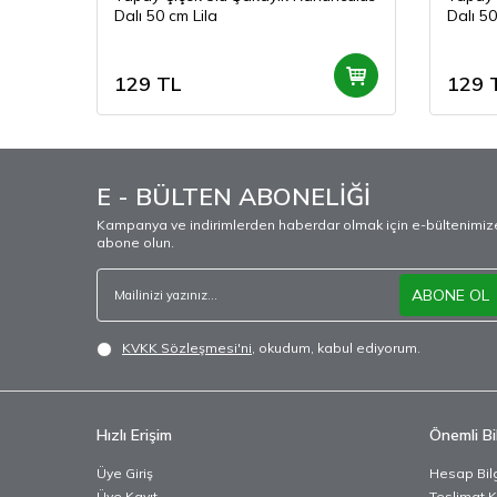
Dalı 50 cm Lila
Dalı 5
129
TL
129
E - BÜLTEN ABONELİĞİ
Kampanya ve indirimlerden haberdar olmak için e-bültenimiz
abone olun.
ABONE OL
KVKK Sözleşmesi'ni
, okudum, kabul ediyorum.
Hızlı Erişim
Önemli Bil
Üye Giriş
Hesap Bilg
Üye Kayıt
Teslimat K