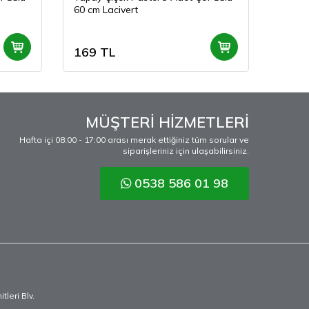
60 cm Lacivert
60 cm
169
TL
169
MÜŞTERİ HİZMETLERİ
Hafta içi 08:00 - 17:00 arası merak ettiğiniz tüm sorular ve
siparişleriniz için ulaşabilirsiniz.
0538 586 01 98
leri Blv.