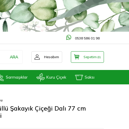
0538 586 01 98
ARA
Hesabım
Sepetim
(
0
)
Sarmaşıklar
Kuru Çiçek
Saksı
su
llü Şakayık Çiçeği Dalı 77 cm
i