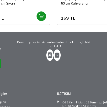
0 cm Siyah
60 cm Kahverengi
TL
169
TL
Kampanya ve indirimlerden haberdar olmak için bizi
Takip Edin!
e
giler
İLETİŞİM
ileri
OSB Kırımlı Mah. 15 Temmuz Şehit
No: 64 Merkez / Aksaray
oşulları