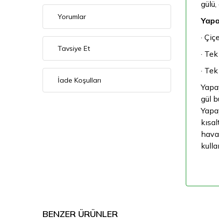
gülü,
Yorumlar
Yapay
· Çiç
Tavsiye Et
· Tek
· Tek
İade Koşulları
Yapay
gül b
Yapay
kısal
hava
kulla
BENZER ÜRÜNLER