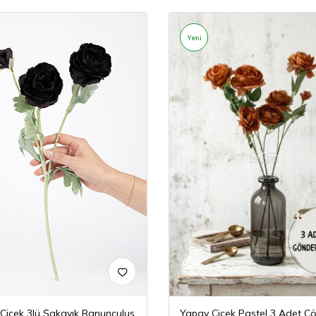
Yeni
Çiçek 3lü Şakayık Ranunculus
Yapay Çiçek Pastel 3 Adet Çö