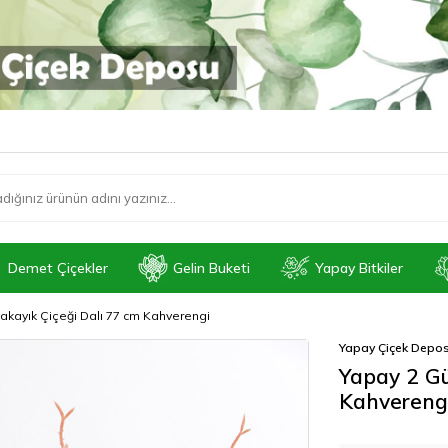
Demet Çiçekler
Gelin Buketi
Yapay Bitkiler
Şakayık Çiçeği Dalı 77 cm Kahverengi
Yapay Çiçek Depo
Yapay 2 Gü
Kahvereng