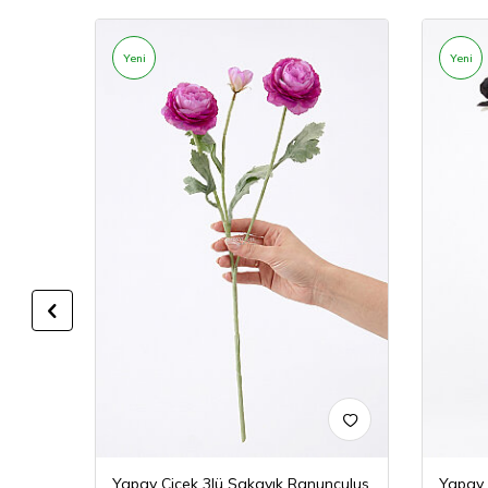
Yeni
Yeni
 Gülü
Yapay Çiçek 3lü Şakayık Ranunculus
Yapay 