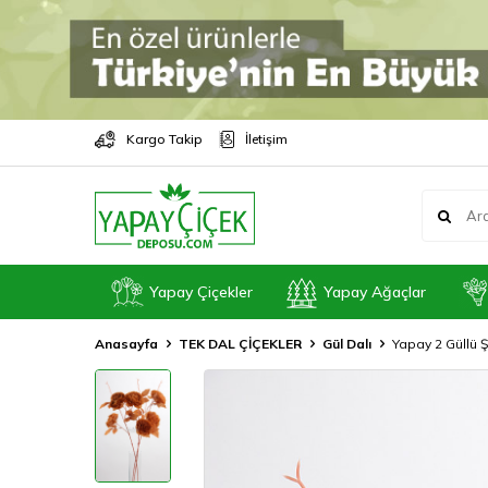
Kargo Takip
İletişim
Yapay Çiçekler
Yapay Ağaçlar
Anasayfa
TEK DAL ÇİÇEKLER
Gül Dalı
Yapay 2 Güllü 