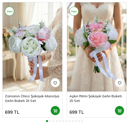
Yeni
Yeni
Zamanın Ötesi Şakayık-Manolya
Aşkın Ritmi Şakayık Gelin Buketi
Gelin Buketi 2li Set
2li Set
699
TL
699
TL