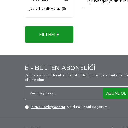
İlgili kategoriye ait ür
Jüt İp-Kendir Halat
(5)
FİLTRELE
E - BÜLTEN ABONELİĞİ
Kampanya ve indirimlerden haberdar olmak için e-bültenimiz
abone olun.
ABONE OL
KVKK Sözleşmesi'ni
, okudum, kabul ediyorum.