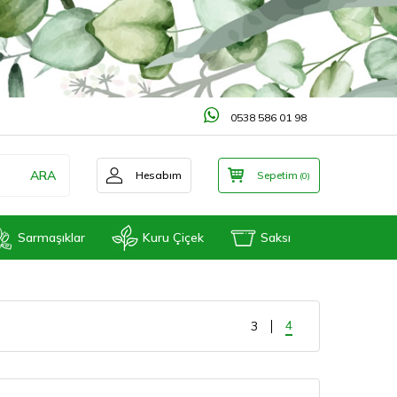
0538 586 01 98
ARA
Hesabım
Sepetim
(
0
)
Sarmaşıklar
Kuru Çiçek
Saksı
4
3