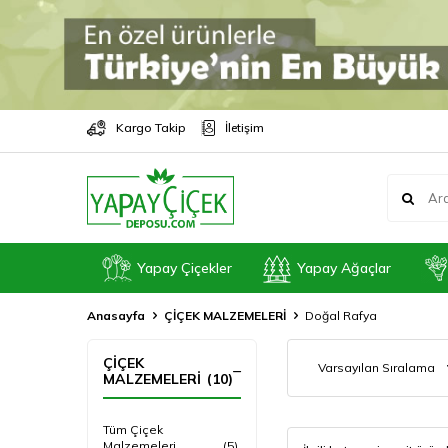
Kargo Takip
İletişim
Yapay Çiçekler
Yapay Ağaçlar
Anasayfa
ÇİÇEK MALZEMELERİ
Doğal Rafya
ÇİÇEK
MALZEMELERİ
(10)
Tüm Çiçek
Malzemeleri
(5)