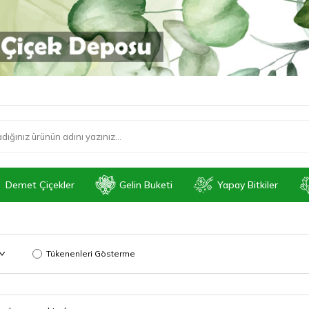
Demet Çiçekler
Gelin Buketi
Yapay Bitkiler
Tükenenleri Gösterme