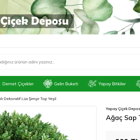
Demet Çiçekler
Gelin Buketi
Yapay Bitkiler
ı Dekoratif Lüx Şimşir Top Yeşil
Yapay Çiçek Depo
Ağaç Sap T