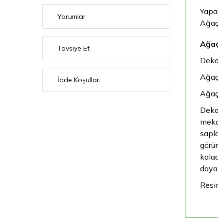
Yapa
Yorumlar
Ağaç 
Ağaç
Tavsiye Et
Deko
Ağaç
İade Koşulları
Ağaç
Dekor
mekan
sapla
görün
kalac
dayan
Resim