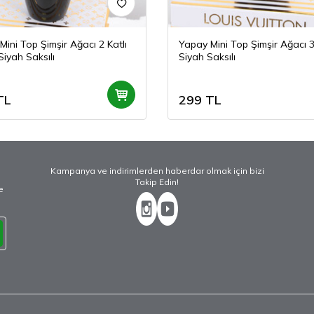
Mini Top Şimşir Ağacı 2 Katlı
Yapay Mini Top Şimşir Ağacı 
Siyah Saksılı
Siyah Saksılı
TL
299
TL
Kampanya ve indirimlerden haberdar olmak için bizi
Takip Edin!
e