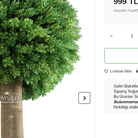
999
TL
Havale Fiyatı
Listeye Ekle
Gelin Buketl
Sipariş Yoğu
Bu Ürünler Si
Bulunmamak
farklılığı ola