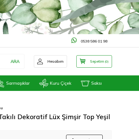
0538 586 01 98
ARA
Hesabım
Sepetim
(
0
)
Sarmaşıklar
Kuru Çiçek
Saksı
su
akılı Dekoratif Lüx Şimşir Top Yeşil