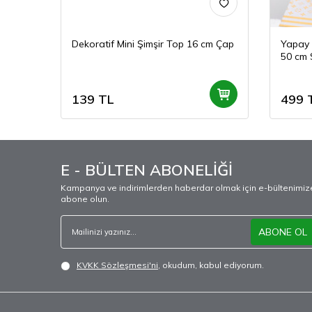
cm
Dekoratif Mini Şimşir Top 16 cm Çap
Yapay 
50 cm 
139
TL
499
E - BÜLTEN ABONELİĞİ
Kampanya ve indirimlerden haberdar olmak için e-bültenimiz
abone olun.
ABONE OL
KVKK Sözleşmesi'ni
, okudum, kabul ediyorum.