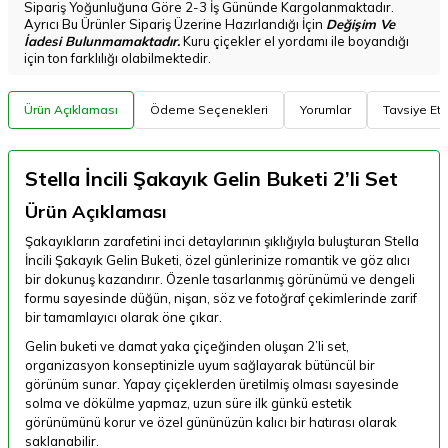
Sipariş Yoğunluğuna Göre 2-3 İş Gününde Kargolanmaktadır.
Ayrıcı Bu Ürünler Sipariş Üzerine Hazırlandığı İçin
Değişim Ve
İadesi Bulunmamaktadır.
Kuru çiçekler el yordamı ile boyandığı
için ton farklılığı olabilmektedir.
Ürün Açıklaması
Ödeme Seçenekleri
Yorumlar
Tavsiye Et
Stella İncili Şakayık Gelin Buketi 2’li Set
Ürün Açıklaması
Şakayıkların zarafetini inci detaylarının şıklığıyla buluşturan Stella
İncili Şakayık Gelin Buketi, özel günlerinize romantik ve göz alıcı
bir dokunuş kazandırır. Özenle tasarlanmış görünümü ve dengeli
formu sayesinde düğün, nişan, söz ve fotoğraf çekimlerinde zarif
bir tamamlayıcı olarak öne çıkar.
Gelin buketi ve damat yaka çiçeğinden oluşan 2’li set,
organizasyon konseptinizle uyum sağlayarak bütüncül bir
görünüm sunar. Yapay çiçeklerden üretilmiş olması sayesinde
solma ve dökülme yapmaz, uzun süre ilk günkü estetik
görünümünü korur ve özel gününüzün kalıcı bir hatırası olarak
saklanabilir.