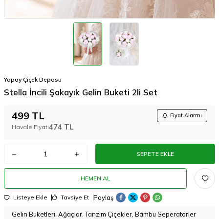
Yapay Çiçek Deposu
Stella İncili Şakayık Gelin Buketi 2li Set
499
TL
Fiyat Alarmı
474
TL
Havale Fiyatı
SEPETE EKLE
HEMEN AL
Paylaş
Listeye Ekle
Tavsiye Et
Gelin Buketleri, Ağaçlar, Tanzim Çiçekler, Bambu Seperatörler