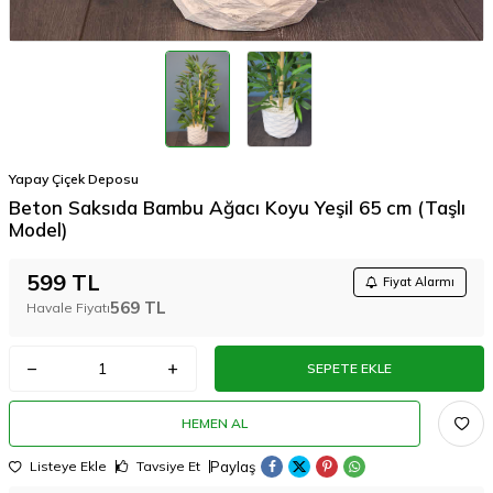
Yapay Çiçek Deposu
Beton Saksıda Bambu Ağacı Koyu Yeşil 65 cm (Taşlı
Model)
599
TL
Fiyat Alarmı
569
TL
Havale Fiyatı
SEPETE EKLE
HEMEN AL
Paylaş
Listeye Ekle
Tavsiye Et